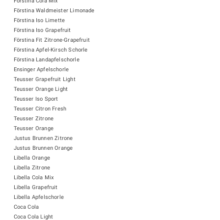
Förstina Cola Mix
Förstina Waldmeister Limonade
Förstina Iso Limette
Förstina Iso Grapefruit
Förstina Fit Zitrone-Grapefruit
Förstina Apfel-Kirsch Schorle
Förstina Landapfelschorle
Ensinger Apfelschorle
Teusser Grapefruit Light
Teusser Orange Light
Teusser Iso Sport
Teusser Citron Fresh
Teusser Zitrone
Teusser Orange
Justus Brunnen Zitrone
Justus Brunnen Orange
Libella Orange
Libella Zitrone
Libella Cola Mix
Libella Grapefruit
Libella Apfelschorle
Coca Cola
Coca Cola Light