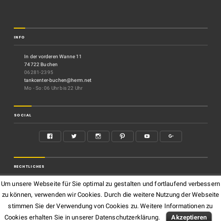
INFO
In der vorderen Wanne 11
74722 Buchen
06281-2395
tankcenter-buchen@herm.net
Mo - So: 06 Uhr bis 22 Uhr
SOCIAL
RECHTLICHES
Um unsere Webseite für Sie optimal zu gestalten und fortlaufend verbessern
Impressum
zu können, verwenden wir Cookies. Durch die weitere Nutzung der Webseite
Datenschutz
stimmen Sie der Verwendung von Cookies zu. Weitere Informationen zu
Cookies erhalten Sie in unserer Datenschutzerklärung.
Akzeptieren