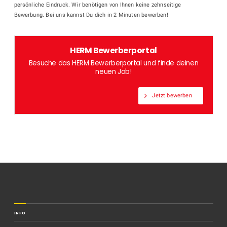
persönliche Eindruck. Wir benötigen von Ihnen keine zehnseitige
Bewerbung. Bei uns kannst Du dich in 2 Minuten bewerben!
HERM Bewerberportal
Besuche das HERM Bewerberportal und finde deinen
neuen Job!
Jetzt bewerben
INFO